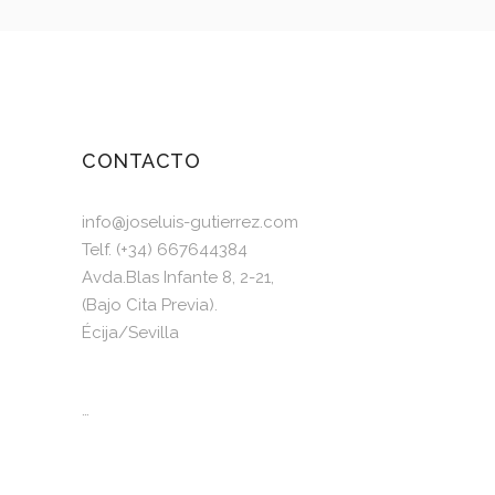
CONTACTO
info@joseluis-gutierrez.com
Telf. (+34) 667644384
Avda.Blas Infante 8, 2-21,
(Bajo Cita Previa).
Écija/Sevilla
…