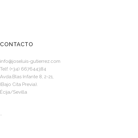
CONTACTO
info@joseluis-gutierrez.com
Telf. (+34) 667644384
Avda.Blas Infante 8, 2-21,
(Bajo Cita Previa).
Écija/Sevilla
…