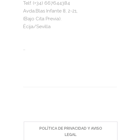
Telf. (+34) 667644384
Avda.Blas Infante 8, 2-21,
(Bajo Cita Previa).
Écija/Sevilla
…
2023 © Todos los derechos reservados. José
Luis Gutiérrez
POLÍTICA DE PRIVACIDAD Y AVISO
LEGAL