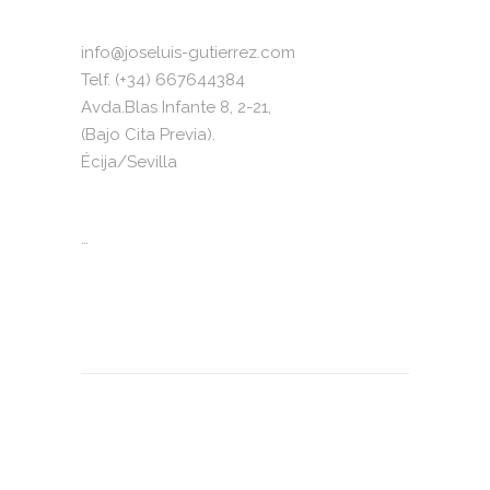
info@joseluis-gutierrez.com
Telf. (+34) 667644384
Avda.Blas Infante 8, 2-21,
(Bajo Cita Previa).
Écija/Sevilla
…
2023 © Todos los derechos reservados. José
Luis Gutiérrez