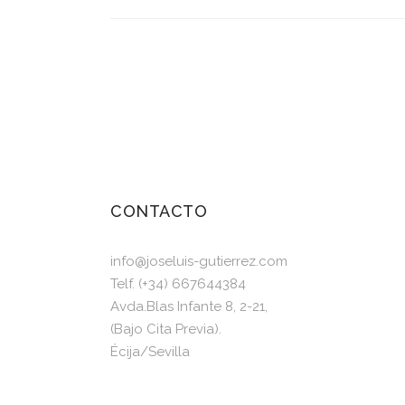
CONTACTO
info@joseluis-gutierrez.com
Telf. (+34) 667644384
Avda.Blas Infante 8, 2-21,
(Bajo Cita Previa).
Écija/Sevilla