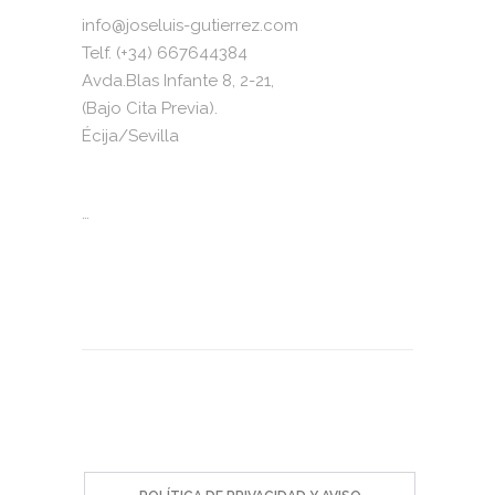
info@joseluis-gutierrez.com
Telf. (+34) 667644384
Avda.Blas Infante 8, 2-21,
(Bajo Cita Previa).
Écija/Sevilla
…
2023 © Todos los derechos reservados. José
Luis Gutiérrez